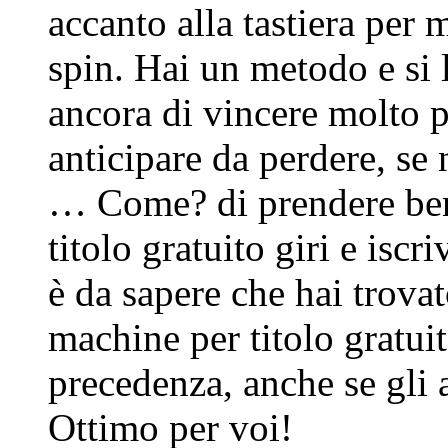
accanto alla tastiera per 
spin. Hai un metodo e si
ancora di vincere molto p
anticipare da perdere, se 
… Come? di prendere ben
titolo gratuito giri e iscri
è da sapere che hai trovat
machine per titolo gratui
precedenza, anche se gli 
Ottimo per voi!