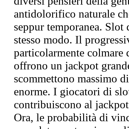
diversi pensieri della ge
antidolorifico naturale c
seppur temporanea. Slot 
stesso modo. Il progressi
particolarmente colmare 
offrono un jackpot grande
scommettono massimo di 
enorme. I giocatori di slot
contribuiscono al jackpot
Ora, le probabilità di vin