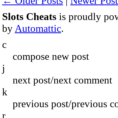
← Older Posts
|
Newer Pos
Slots Cheats
is proudly po
by
Automattic
.
c
compose new post
j
next post/next comment
k
previous post/previous 
r