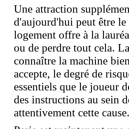
Une attraction supplémen
d'aujourd'hui peut être l
logement offre à la lauré
ou de perdre tout cela. La
connaître la machine bien
accepte, le degré de risqu
essentiels que le joueur d
des instructions au sein d
attentivement cette cause