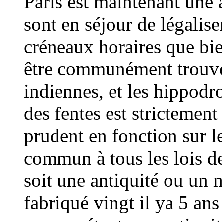
Paris est maintenant une a
sont en séjour de légalise
créneaux horaires que bi
être communément trouvée
indiennes, et les hippodr
des fentes est strictement
prudent en fonction sur le
commun à tous les lois de 
soit une antiquité ou un
fabriqué vingt il ya 5 an