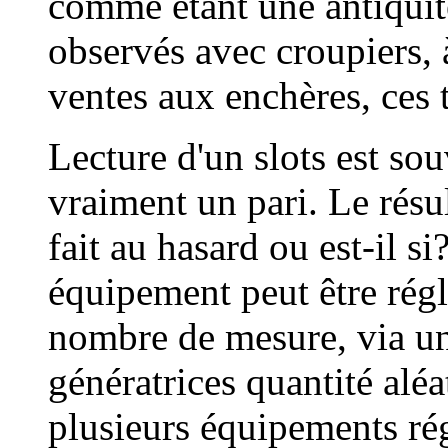
comme étant une antiquit
observés avec croupiers, 
ventes aux enchères, ces
Lecture d'un slots est sou
vraiment un pari. Le résul
fait au hasard ou est-il si
équipement peut être régl
nombre de mesure, via un
génératrices quantité alé
plusieurs équipements ré