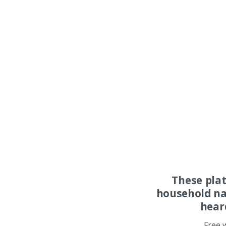
These pla
household na
hear
Free 