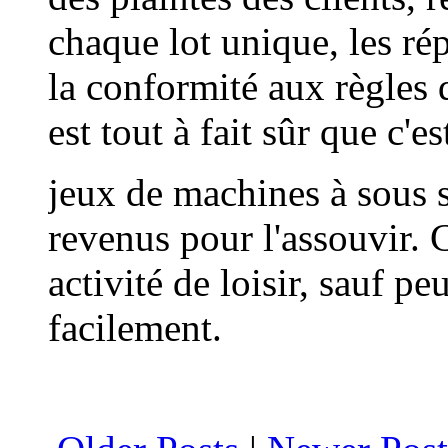
chaque lot unique, les ré
la conformité aux règles 
est tout à fait sûr que c'e
jeux de machines à sous 
revenus pour l'assouvir. C
activité de loisir, sauf pe
facilement.