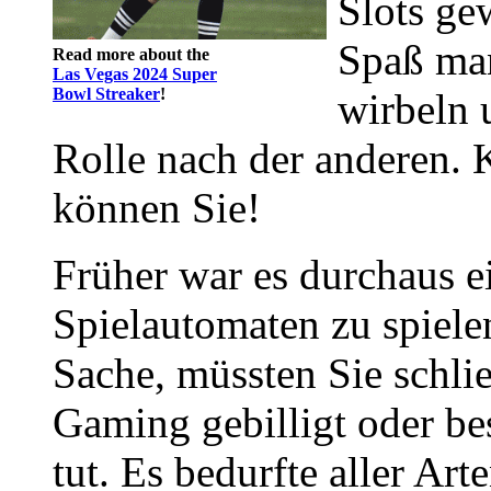
Slots gew
Spaß man
Read more about the
Las Vegas 2024 Super
Bowl Streaker
!
wirbeln 
Rolle nach der anderen. 
können Sie!
Früher war es durchaus e
Spielautomaten zu spielen
Sache, müssten Sie schli
Gaming gebilligt oder bes
tut. Es bedurfte aller Ar