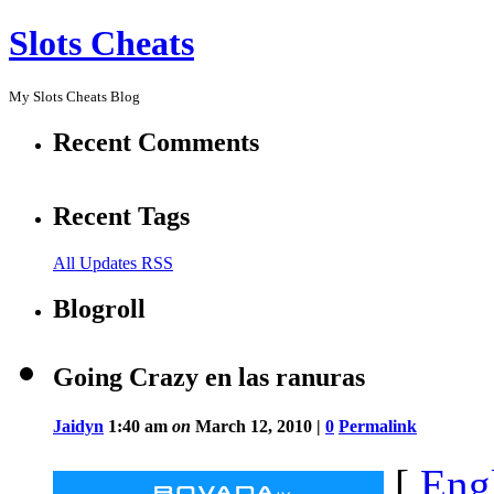
Slots Cheats
My Slots Cheats Blog
Recent Comments
Recent Tags
All Updates RSS
Blogroll
Going Crazy en las ranuras
Jaidyn
1:40 am
on
March 12, 2010 |
0
Permalink
[
Eng