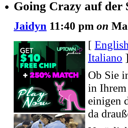
Going Crazy auf der 
Jaidyn
11:40 pm
on
Mar
[
Englis
Italiano
Ob Sie i
in Ihrem
einigen 
da drauß